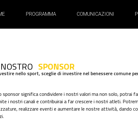
ME
PROGRAMMA
COMUNICAZIONI
P
 NOSTRO
SPONSOR
nvestire nello sport, sceglie di investire nel benessere comune pe
 sponsor significa condividere i nostri valori ma non solo, potrai f
te i nostri canali e contribuirai a far crescere i nostri atleti. Potr
ezzature, realizzare eventi e aumentare le nostre attività, dando cos
i.