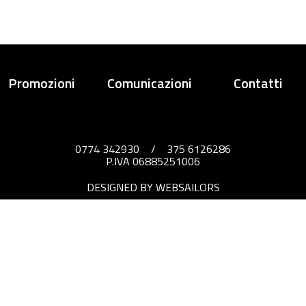
Promozioni
Comunicazioni
Contatti
0774 342930
/
375 6126286
P.IVA 06885251006
DESIGNED BY WEBSAILORS