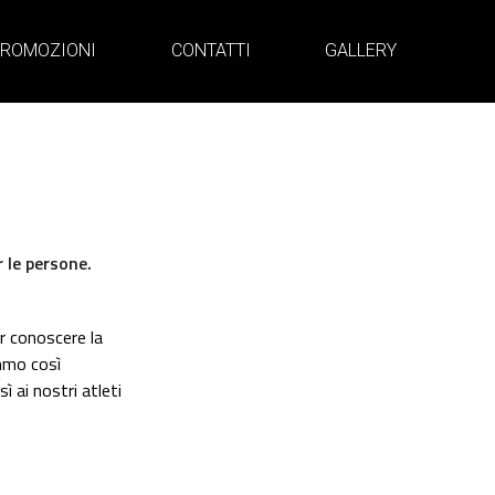
ROMOZIONI
CONTATTI
GALLERY
r le persone.
ar conoscere la
emmo così
ì ai nostri atleti